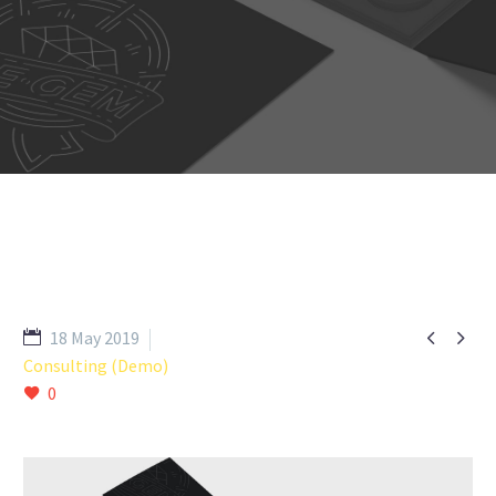


18 May 2019
Consulting (Demo)
0